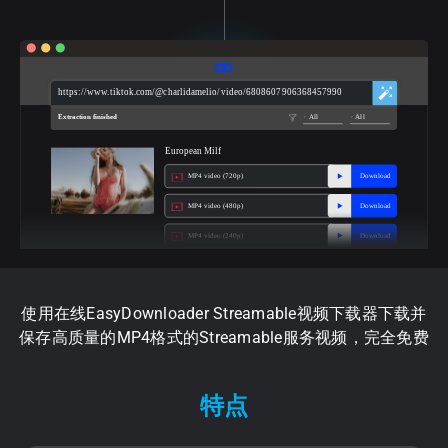
https://www.tiktok.com/@charlidamelio/video/6808607906368457990
Extraction finished
All
All
European Milf
MP4 video (720p)
Download
MP4 video (480p)
Download
MP4 video (240p)
Download
使用在线EasyDownloader Streamable视频下载器下载并
保存高质量的MP4格式的Streamable服务视频，完全免费
特点