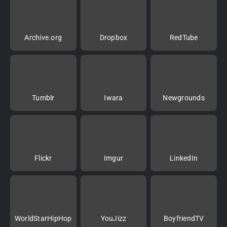
Archive.org
Dropbox
RedTube
Tumblr
Iwara
Newgrounds
Flickr
Imgur
LinkedIn
WorldStarHipHop
YouJizz
BoyfriendTV