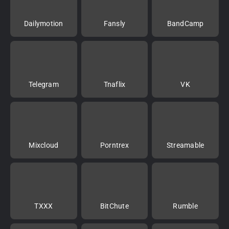
Dailymotion
Fansly
BandCamp
Telegram
Tnaflix
VK
Mixcloud
Porntrex
Streamable
TXXX
BitChute
Rumble