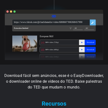
https://www.tiktok.com/@charlidamelio/video/6808607906368457990
Extraction finished
All
All
European Milf
MP4 video (720p)
Download
MP4 video (480p)
Download
MP4 video (240p)
Download
Download fácil sem anúncios, esse é o EasyDownloader,
o downloader online de vídeos do TED. Baixe palestras
do TED que mudam o mundo.
Recursos