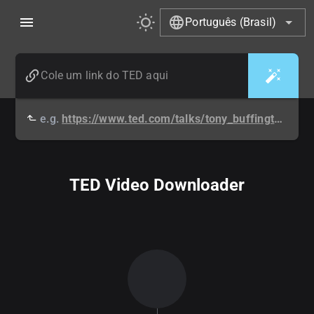
Português (Brasil)
e.g.
https://www.ted.com/talks/tony_buffington_why_do_cats_act_so_weird
TED Video Downloader