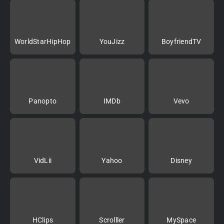
WorldStarHipHop
YouJizz
BoyfriendTV
Panopto
IMDb
Vevo
VidLii
Yahoo
Disney
HClips
Scrolller
MySpace