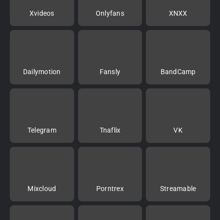
Xvideos
Onlyfans
XNXX
Dailymotion
Fansly
BandCamp
Telegram
Tnaflix
VK
Mixcloud
Porntrex
Streamable