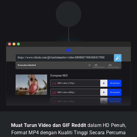
https://www.tiktok.com/@charlidamelio/video/6808607906368457990
Extraction finished
All
All
European Milf
MP4 video (720p)
Download
MP4 video (480p)
Download
MP4 video (240p)
Download
Muat Turun Video dan GIF Reddit
dalam HD Penuh,
Format MP4 dengan Kualiti Tinggi Secara Percuma