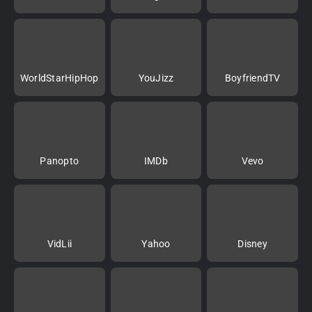
WorldStarHipHop
YouJizz
BoyfriendTV
Panopto
IMDb
Vevo
VidLii
Yahoo
Disney