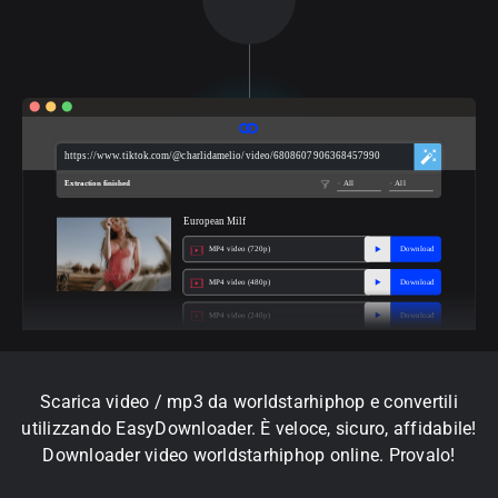
https://www.tiktok.com/@charlidamelio/video/6808607906368457990
Extraction finished
All
All
European Milf
MP4 video (720p)
Download
MP4 video (480p)
Download
MP4 video (240p)
Download
Scarica video / mp3 da worldstarhiphop e convertili
utilizzando EasyDownloader. È veloce, sicuro, affidabile!
Downloader video worldstarhiphop online. Provalo!