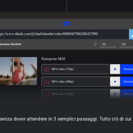
tps://www.tiktok.com/@charlidamelio/video/6808607906368457990
traction finished
All
All
European Milf
MP4 video (720p)
Downlo
MP4 video (480p)
Downlo
MP4 video (240p)
Downlo
za dover attendere in 3 semplici passaggi. Tutto ciò di cui 