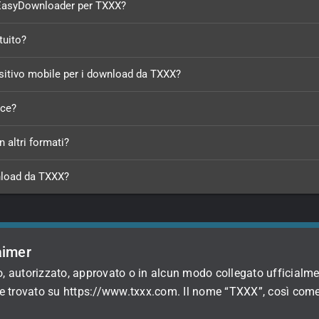
e EasyDownloader per TXXX?
tuito?
sitivo mobile per i download da TXXX?
sce?
n altri formati?
nload da TXXX?
aimer
, autorizzato, approvato o in alcun modo collegato ufficialme
sere trovato su https://www.txxx.com. Il nome “TXXX”, così com