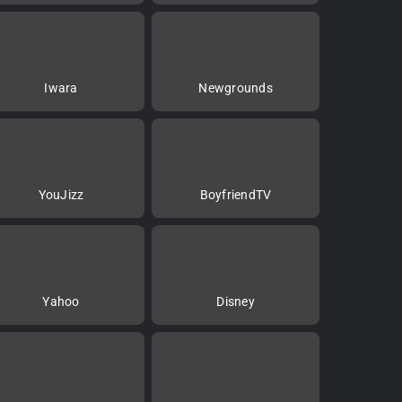
Iwara
Newgrounds
YouJizz
BoyfriendTV
Yahoo
Disney