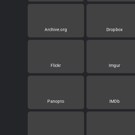
Archive.org
Dropbox
Flickr
Imgur
Panopto
IMDb