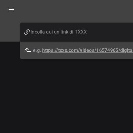
e.g.
https://txxx.com/videos/16574965/digit