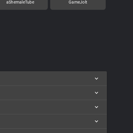
aShemaleTube
GameJolt