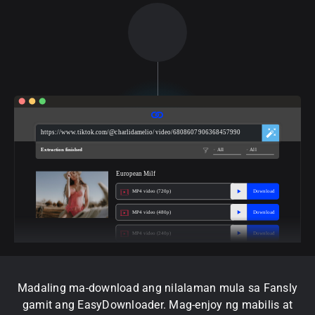
https://www.tiktok.com/@charlidamelio/video/6808607906368457990
Extraction finished
All
All
European Milf
MP4 video (720p)
Download
MP4 video (480p)
Download
MP4 video (240p)
Download
Madaling ma-download ang nilalaman mula sa Fansly
gamit ang EasyDownloader. Mag-enjoy ng mabilis at