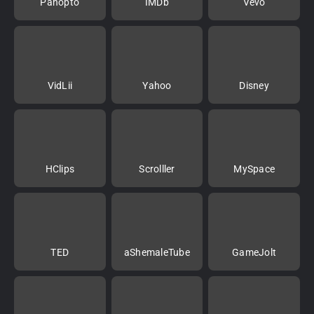
Panopto
IMDb
Vevo
VidLii
Yahoo
Disney
HClips
Scrolller
MySpace
TED
aShemaleTube
GameJolt