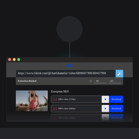
https://www.tiktok.com/@charlidamelio/video/6808607906368457990
Extraction finished
All
All
European Milf
MP4 video (720p)
Download
MP4 video (480p)
Download
MP4 video (240p)
Download