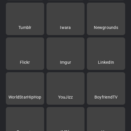
Tumblr
Iwara
Newgrounds
Flickr
Imgur
LinkedIn
WorldStarHipHop
YouJizz
BoyfriendTV