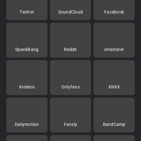
Twitter
SoundCloud
Facebook
SpankBang
Reddit
xHamster
Xvideos
Onlyfans
XNXX
Dailymotion
Fansly
BandCamp